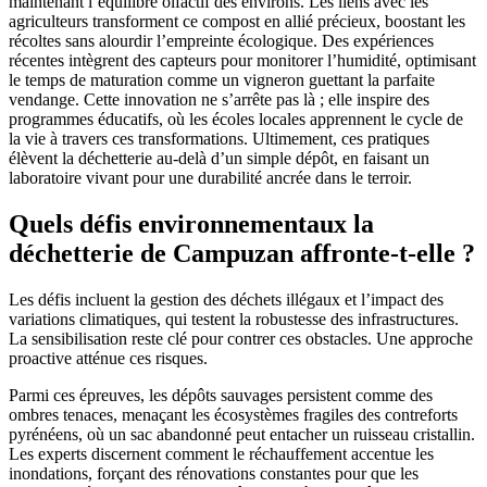
maintenant l’équilibre olfactif des environs. Les liens avec les
agriculteurs transforment ce compost en allié précieux, boostant les
récoltes sans alourdir l’empreinte écologique. Des expériences
récentes intègrent des capteurs pour monitorer l’humidité, optimisant
le temps de maturation comme un vigneron guettant la parfaite
vendange. Cette innovation ne s’arrête pas là ; elle inspire des
programmes éducatifs, où les écoles locales apprennent le cycle de
la vie à travers ces transformations. Ultimement, ces pratiques
élèvent la déchetterie au-delà d’un simple dépôt, en faisant un
laboratoire vivant pour une durabilité ancrée dans le terroir.
Quels défis environnementaux la
déchetterie de Campuzan affronte-t-elle ?
Les défis incluent la gestion des déchets illégaux et l’impact des
variations climatiques, qui testent la robustesse des infrastructures.
La sensibilisation reste clé pour contrer ces obstacles. Une approche
proactive atténue ces risques.
Parmi ces épreuves, les dépôts sauvages persistent comme des
ombres tenaces, menaçant les écosystèmes fragiles des contreforts
pyrénéens, où un sac abandonné peut entacher un ruisseau cristallin.
Les experts discernent comment le réchauffement accentue les
inondations, forçant des rénovations constantes pour que les