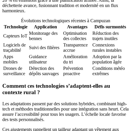
20 % en émissions grâce à une planification affinée. Ainsi, la
déchetterie avance, fusionnant tradition et modernité en un flux
harmonieux.
Évolutions technologiques récentes à Campuzan
Technologie
Application
Avantages
Défis surmontés
Monitorage des
Optimisation
Réduction des
Capteurs IoT
bennes
des collectes
trajets inutiles
Logiciels de
Transparence
Connexions
Suivi des filières
traçabilité
accrue
rurales instables
Apps
Guidance
Amélioration
Adoption par la
mobiles
utilisateur
du tri
population âgée
Drones de
Détection des
Prévention
Conditions météo
surveillance
dépôts sauvages
proactive
extrêmes
Comment ces technologies s’adaptent-elles au
contexte rural ?
Les adaptations passent par des solutions hybrides, combinant high-
tech et méthodes traditionnelles pour une intégration sans heurt. Cela
assure l’accessibilité pour tous les usagers. L’échelle locale favorise
des tests personnalisés.
Ces ajustements rappellent un tailleur adaptant un vêtement aux