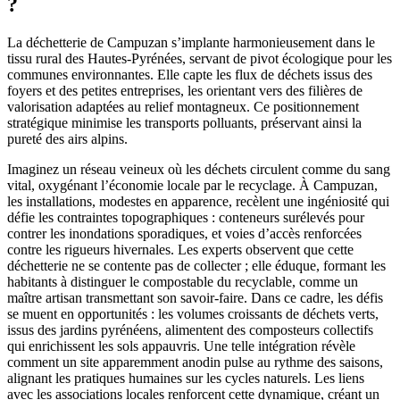
?
La déchetterie de Campuzan s’implante harmonieusement dans le
tissu rural des Hautes-Pyrénées, servant de pivot écologique pour les
communes environnantes. Elle capte les flux de déchets issus des
foyers et des petites entreprises, les orientant vers des filières de
valorisation adaptées au relief montagneux. Ce positionnement
stratégique minimise les transports polluants, préservant ainsi la
pureté des airs alpins.
Imaginez un réseau veineux où les déchets circulent comme du sang
vital, oxygénant l’économie locale par le recyclage. À Campuzan,
les installations, modestes en apparence, recèlent une ingéniosité qui
défie les contraintes topographiques : conteneurs surélevés pour
contrer les inondations sporadiques, et voies d’accès renforcées
contre les rigueurs hivernales. Les experts observent que cette
déchetterie ne se contente pas de collecter ; elle éduque, formant les
habitants à distinguer le compostable du recyclable, comme un
maître artisan transmettant son savoir-faire. Dans ce cadre, les défis
se muent en opportunités : les volumes croissants de déchets verts,
issus des jardins pyrénéens, alimentent des composteurs collectifs
qui enrichissent les sols appauvris. Une telle intégration révèle
comment un site apparemment anodin pulse au rythme des saisons,
alignant les pratiques humaines sur les cycles naturels. Les liens
avec les associations locales renforcent cette dynamique, créant un