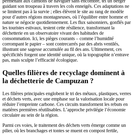
permettant aux camions de naviguer sans encombre, tel un berger
guidant son troupeau à travers les cols enneigés. Ces adaptations ne
se limitent pas à la survie ; elles élèvent le site au rang de modèle
pour d’autres régions montagneuses, où l’équilibre entre homme et
nature se négocie quotidiennement. Les flux saisonniers, gonflés par
les touristes estivaux, testent cette résilience, transformant la
déchetterie en un observatoire vivant des habitudes de
consommation. Ici, les pièges courants – comme l’humidité
corrompant le papier – sont contrecarrés par des abris ventilés,
illustrant une sagesse accumulée au fil des ans. Ultimement, ces
spécificités forgent une identité unique, où la topographie n’entrave
pas, mais sculpte l’efficacité écologique.
Quelles filières de recyclage dominent à
la déchetterie de Campuzan ?
Les filières principales englobent le tri des métaux, plastiques, verres
et déchets verts, avec une emphase sur la valorisation locale pour
réduire l’empreinte carbone. Ces circuits transforment les rebuts en
matières premières réutilisables. L’approche privilégie l’économie
circulaire au sein de la région.
Parmi ces voies, le traitement des déchets verts émerge comme un
pilier, où les branchages et tontes se muent en compost fertile,