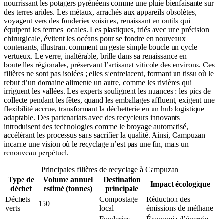
nourrissant les potagers pyrénéens comme une pluie bienfaisante sur
des terres arides. Les métaux, arrachés aux appareils obsolètes,
voyagent vers des fonderies voisines, renaissant en outils qui
équipent les fermes locales. Les plastiques, triés avec une précision
chirurgicale, évitent les océans pour se fondre en nouveaux
contenants, illustrant comment un geste simple boucle un cycle
vertueux. Le verre, inaltérable, brille dans sa renaissance en
bouteilles régionales, préservant l’artisanat viticole des environs. Ces
filières ne sont pas isolées ; elles s’entrelacent, formant un tissu où le
rebut d’un domaine alimente un autre, comme les rivières qui
irriguent les vallées. Les experts soulignent les nuances : les pics de
collecte pendant les fêtes, quand les emballages affluent, exigent une
flexibilité accrue, transformant la déchetterie en un hub logistique
adaptable. Des partenariats avec des recycleurs innovants
introduisent des technologies comme le broyage automatisé,
accélérant les processus sans sacrifier la qualité. Ainsi, Campuzan
incarne une vision où le recyclage n’est pas une fin, mais un
renouveau perpétuel.
Principales filières de recyclage à Campuzan
Type de
Volume annuel
Destination
Impact écologique
déchet
estimé (tonnes)
principale
Déchets
Compostage
Réduction des
150
verts
local
émissions de méthane
Fonderies
Économie d’énergie